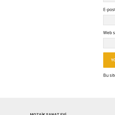
E-pos
Web s
Bu sit
MOZAIK SANAT EVI