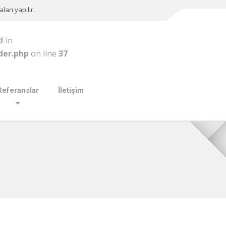
arı yapılır.
! in
der.php
on line
37
Referanslar
İletişim