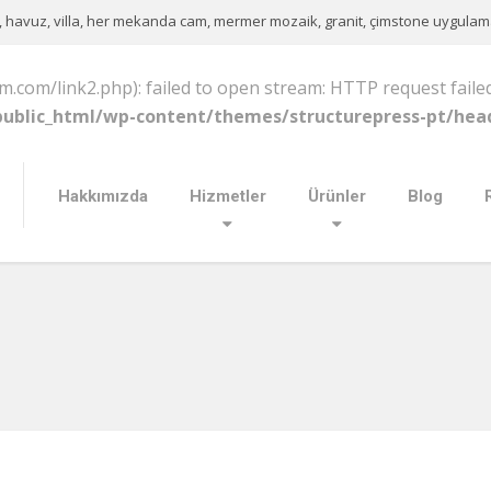
, havuz, villa, her mekanda cam, mermer mozaik, granit, çimstone uygulamal
um.com/link2.php): failed to open stream: HTTP request failed
ublic_html/wp-content/themes/structurepress-pt/hea
Hakkımızda
Hizmetler
Ürünler
Blog