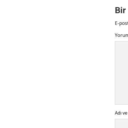
Bir
E-pos
Yoru
Adı ve