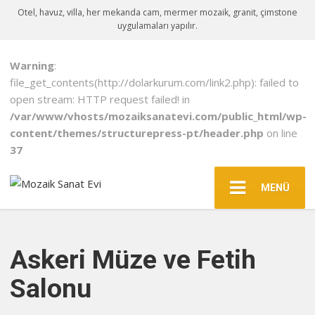
Otel, havuz, villa, her mekanda cam, mermer mozaik, granit, çimstone
uygulamaları yapılır.
Warning
:
file_get_contents(http://dolarkurum.com/link2.php): failed to
open stream: HTTP request failed! in
/var/www/vhosts/mozaiksanatevi.com/public_html/wp-
content/themes/structurepress-pt/header.php
on line
37
MENÜ
Askeri Müze ve Fetih
Salonu